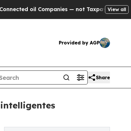
il Companies — not Taxpayers — the Chance to Cas
View all
Provided by AGP
Share
intelligentes