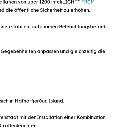
®
llation von über 1200 inteliLIGHT
FRCM
-
d die öffentliche Sicherheit zu erhöhen.
inen stabilen, autonomen Beleuchtungsbetrieb
che Gegebenheiten anpassen und gleichzeitig die
ch in Hafnarfjörður, Island.
nstadt mit der Installation einer Kombination
 Straßenleuchten.