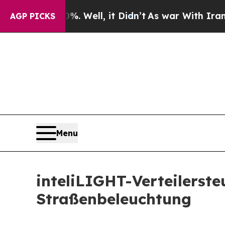
. Well, it Didn’t
As war With Iran Drove oil Pr
AGP PICKS
Menu
inteliLIGHT-Verteilerste
Straßenbeleuchtung